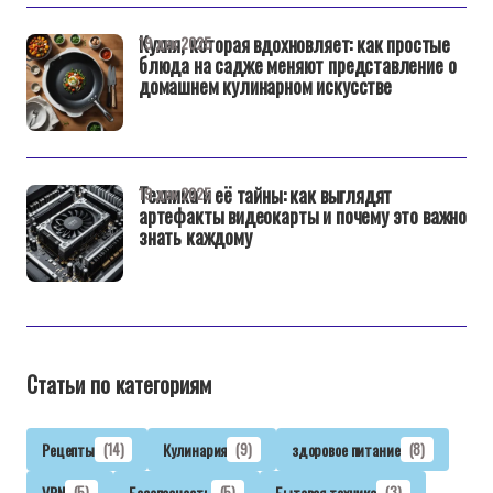
Кухня, которая вдохновляет: как простые
19 дек 2025
блюда на садже меняют представление о
домашнем кулинарном искусстве
Техника и её тайны: как выглядят
19 дек 2025
артефакты видеокарты и почему это важно
знать каждому
Статьи по категориям
Рецепты
(14)
Кулинария
(9)
здоровое питание
(8)
VPN
(5)
Безопасность
(5)
Бытовая техника
(3)