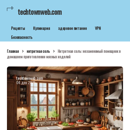
techtownweb.com
Рецепты
Кулинария
здоровое питание
VPN
Безопасность
Главная
нитритная соль
Нитритная соль: незаменимый помощник в
домашнем приготовлении мясных изделий
techtownweb.com
04 дек 2025