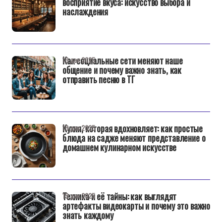
восприятие вкуса: искусство выбора и
наслаждения
Как социальные сети меняют наше
19 дек 2025
общение и почему важно знать, как
отправить песню в ТГ
Кухня, которая вдохновляет: как простые
19 дек 2025
блюда на садже меняют представление о
домашнем кулинарном искусстве
Техника и её тайны: как выглядят
19 дек 2025
артефакты видеокарты и почему это важно
знать каждому