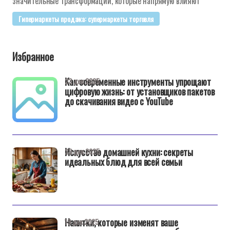
значительные трансформации, которые напрямую влияют
Гипермаркеты продажа: супермаркеты торговля
Избранное
Как современные инструменты упрощают
23 дек 2025
цифровую жизнь: от установщиков пакетов
до скачивания видео с YouTube
Искусство домашней кухни: секреты
23 дек 2025
идеальных блюд для всей семьи
Напитки, которые изменят ваше
19 дек 2025