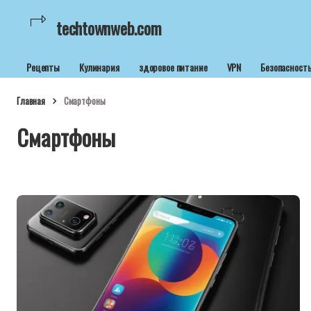
techtownweb.com
Рецепты
Кулинария
здоровое питание
VPN
Безопасност
Главная
Смартфоны
Смартфоны