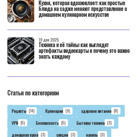
Кухня, которая вдохновляет: как простые
блюда на садже меняют представление о
домашнем кулинарном искусстве
19 дек 2025
Техника и её тайны: как выглядят
артефакты видеокарты и почему это важно
знать каждому
Статьи по категориям
Рецепты
(14)
Кулинария
(9)
здоровое питание
(8)
VPN
(5)
Безопасность
(5)
Бытовая техника
(3)
домашняя кухня
(3)
специи
(3)
накипь
(3)