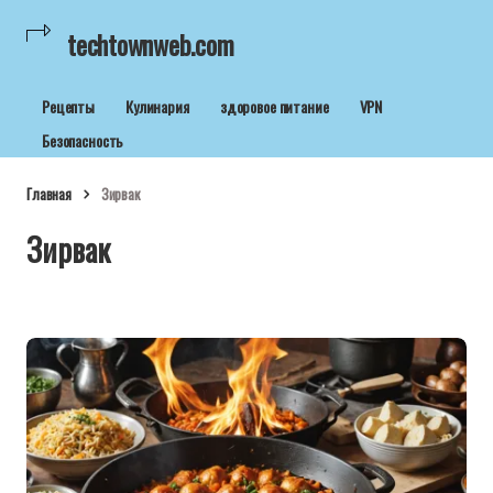
techtownweb.com
Рецепты
Кулинария
здоровое питание
VPN
Безопасность
Главная
Зирвак
Зирвак