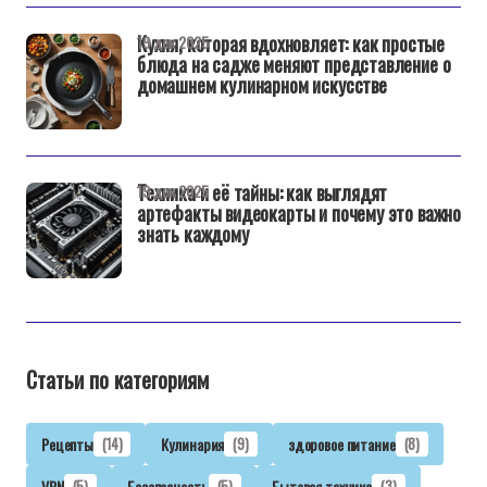
Кухня, которая вдохновляет: как простые
19 дек 2025
блюда на садже меняют представление о
домашнем кулинарном искусстве
Техника и её тайны: как выглядят
19 дек 2025
артефакты видеокарты и почему это важно
знать каждому
Статьи по категориям
Рецепты
(14)
Кулинария
(9)
здоровое питание
(8)
VPN
(5)
Безопасность
(5)
Бытовая техника
(3)