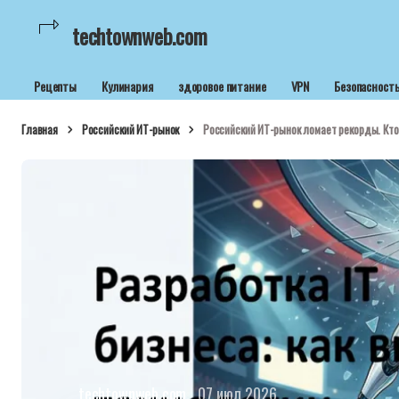
techtownweb.com
Рецепты
Кулинария
здоровое питание
VPN
Безопасност
Главная
Российский ИТ-рынок
Российский ИТ-рынок ломает рекорды. Кто
techtownweb.com
07 июл 2026