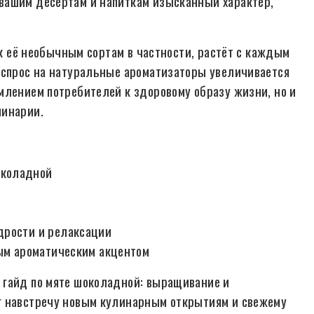
вашим десертам и напиткам изысканный характер,
 к её необычным сортам в частности, растёт с каждым
 спрос на натуральные ароматизаторы увеличивается
млением потребителей к здоровому образу жизни, но и
линарии.
околадной
дрости и релаксации
ным ароматическим акцентом
 гайд по мяте шоколадной: выращивание и
г навстречу новым кулинарным открытиям и свежему