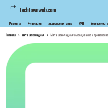
techtownweb.com
Рецепты
Кулинария
здоровое питание
VPN
Безопасност
Главная
мята шоколадная
Мята шоколадная: выращивание и применени