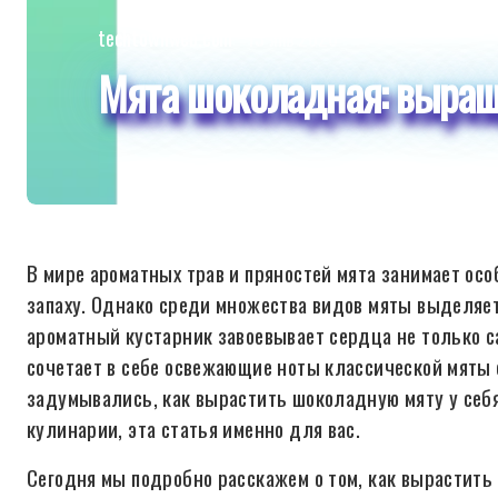
techtownweb.com
13 янв 2026
Мята шоколадная: выращ
В мире ароматных трав и пряностей мята занимает ос
запаху. Однако среди множества видов мяты выделяе
ароматный кустарник завоевывает сердца не только с
сочетает в себе освежающие ноты классической мяты
задумывались, как вырастить шоколадную мяту у себя 
кулинарии, эта статья именно для вас.
Сегодня мы подробно расскажем о том, как вырастит