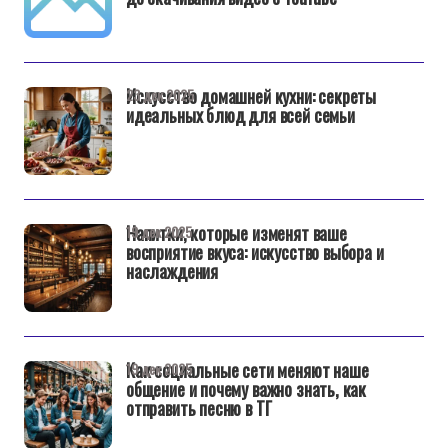
Искусство домашней кухни: секреты
23 дек 2025
идеальных блюд для всей семьи
Напитки, которые изменят ваше
19 дек 2025
восприятие вкуса: искусство выбора и
наслаждения
Как социальные сети меняют наше
19 дек 2025
общение и почему важно знать, как
отправить песню в ТГ