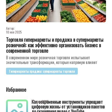
Автор:
10 ноя 2025
Торговля гипермаркеты и продажа в супермаркеты
розничной: как эффективно организовать бизнес в
современной торговле
В современном мире розничная торговля испытывает
значительные трансформации, которые напрямую влияют
Гипермаркеты продажа: супермаркеты торговля
Избранное
Как современные инструменты упрощают
23 дек 2025
цифровую жизнь: от установщиков пакетов
до скачивания видео с YouTube