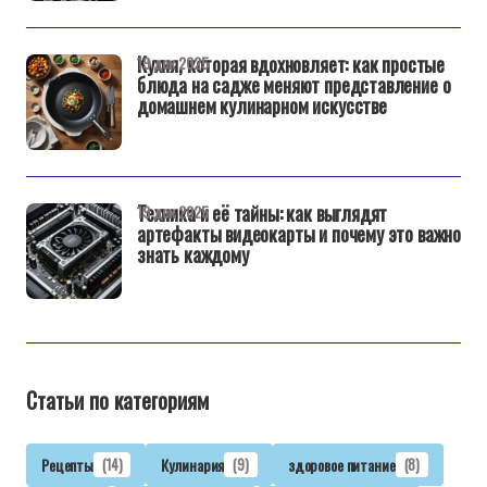
Кухня, которая вдохновляет: как простые
19 дек 2025
блюда на садже меняют представление о
домашнем кулинарном искусстве
Техника и её тайны: как выглядят
19 дек 2025
артефакты видеокарты и почему это важно
знать каждому
Статьи по категориям
Рецепты
(14)
Кулинария
(9)
здоровое питание
(8)