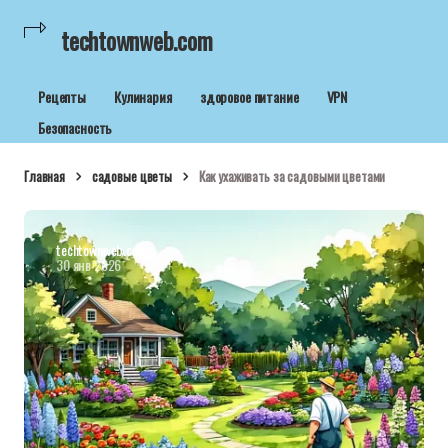
techtownweb.com
Рецепты
Кулинария
здоровое питание
VPN
Безопасность
Главная
садовые цветы
Как ухаживать за садовыми цветами
techtownweb.com
30 янв 2026