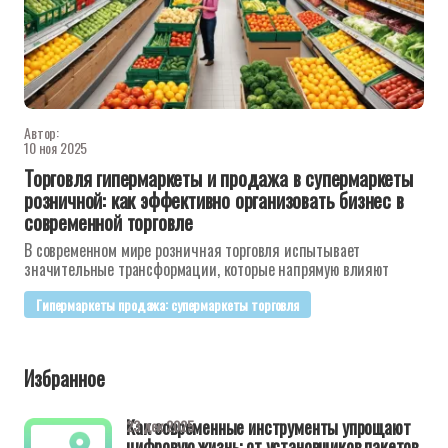
Автор:
10 ноя 2025
Торговля гипермаркеты и продажа в супермаркеты
розничной: как эффективно организовать бизнес в
современной торговле
В современном мире розничная торговля испытывает
значительные трансформации, которые напрямую влияют
Гипермаркеты продажа: супермаркеты торговля
Избранное
Как современные инструменты упрощают
23 дек 2025
цифровую жизнь: от установщиков пакетов