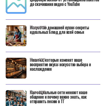
до скачивания видео с YouTube
Искусство домашней кухни: секреты
23 дек 2025
идеальных блюд для всей семьи
Напитки, которые изменят ваше
19 дек 2025
восприятие вкуса: искусство выбора и
наслаждения
Как социальные сети меняют наше
19 дек 2025
общение и почему важно знать, как
отправить песню в ТГ