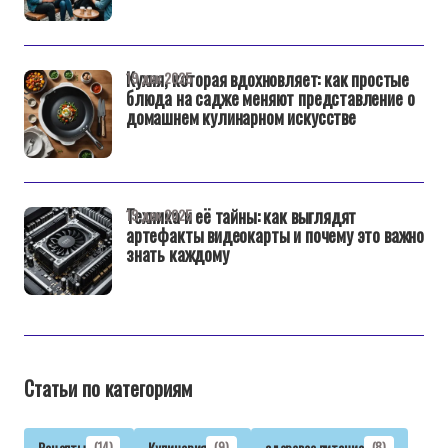
Кухня, которая вдохновляет: как простые
19 дек 2025
блюда на садже меняют представление о
домашнем кулинарном искусстве
Техника и её тайны: как выглядят
19 дек 2025
артефакты видеокарты и почему это важно
знать каждому
Статьи по категориям
Рецепты
(14)
Кулинария
(9)
здоровое питание
(8)