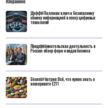
Избранное
Диффи-Хеллман: ключ к безопасному
07 ноя 2025
обмену информацией в эпоху цифровых
технологий
Предпринимательская деятельность в
07 ноя 2025
России: обзор форм и видов бизнеса
Бензоат натрия: Всё, что нужно знать о
07 ноя 2025
консервантe E211