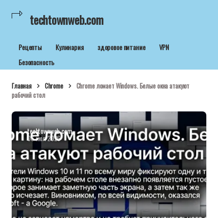
techtownweb.com
Рецепты
Кулинария
здоровое питание
VPN
Безопасность
Главная
Chrome
Chrome ломает Windows. Белые окна атакуют
рабочий стол
techtownweb.com
06 июл 2026